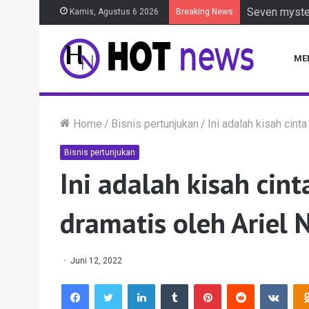
Seven myster
Kamis, Agustus 6 2026
Breaking News
ME
Home
/
Bisnis pertunjukan
/
Ini adalah kisah cint
Bisnis pertunjukan
Ini adalah kisah cint
dramatis oleh Ariel
Juni 12, 2022
Facebook
Twitter
LinkedIn
Tumblr
Pinterest
Reddit
VKon