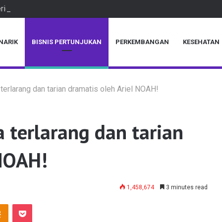
ious discoveries that have stumped even archaeologists
NARIK
BISNIS PERTUNJUKAN
PERKEMBANGAN
KESEHATAN
a terlarang dan tarian dramatis oleh Ariel NOAH!
a terlarang dan tarian
 NOAH!
1,458,674
3 minutes read
takte
Odnoklassniki
Pocket