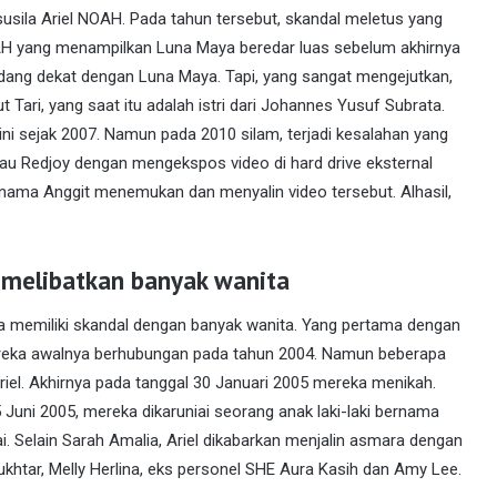
usila Ariel NOAH. Pada tahun tersebut, skandal meletus yang
AH yang menampilkan Luna Maya beredar luas sebelum akhirnya
dang dekat dengan Luna Maya. Tapi, yang sangat mengejutkan,
 Tari, yang saat itu adalah istri dari Johannes Yusuf Subrata.
ini sejak 2007. Namun pada 2010 silam, terjadi kesalahan yang
atau Redjoy dengan mengekspos video di hard drive eksternal
nama Anggit menemukan dan menyalin video tersebut. Alhasil,
 melibatkan banyak wanita
ga memiliki skandal dengan banyak wanita. Yang pertama dengan
Mereka awalnya berhubungan pada tahun 2004. Namun beberapa
iel. Akhirnya pada tanggal 30 Januari 2005 mereka menikah.
 Juni 2005, mereka dikaruniai seorang anak laki-laki bernama
. Selain Sarah Amalia, Ariel dikabarkan menjalin asmara dengan
Mukhtar, Melly Herlina, eks personel SHE Aura Kasih dan Amy Lee.