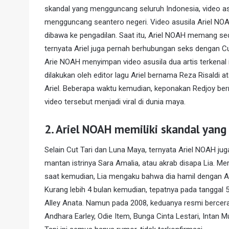
skandal yang mengguncang seluruh Indonesia, video as
mengguncang seantero negeri. Video asusila Ariel NO
dibawa ke pengadilan. Saat itu, Ariel NOAH memang se
ternyata Ariel juga pernah berhubungan seks dengan Cut
Arie NOAH menyimpan video asusila dua artis terkenal 
dilakukan oleh editor lagu Ariel bernama Reza Risaldi 
Ariel. Beberapa waktu kemudian, keponakan Redjoy ber
video tersebut menjadi viral di dunia maya.
2.
Ariel NOAH memiliki skandal yang
Selain Cut Tari dan Luna Maya, ternyata Ariel NOAH ju
mantan istrinya Sara Amalia, atau akrab disapa Lia. 
saat kemudian, Lia mengaku bahwa dia hamil dengan Ar
Kurang lebih 4 bulan kemudian, tepatnya pada tanggal 5
Alley Anata. Namun pada 2008, keduanya resmi bercerai
Andhara Earley, Odie Item, Bunga Cinta Lestari, Intan 