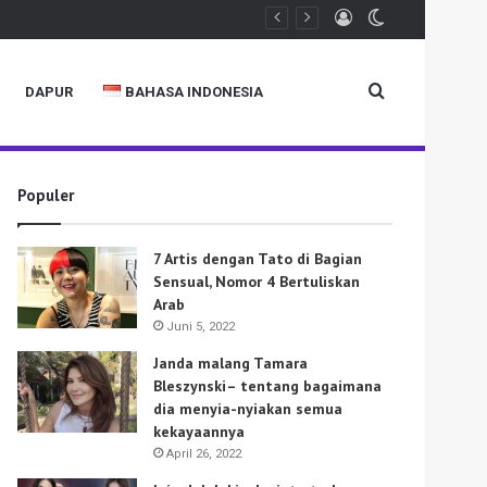
Log
Switch
In
skin
Search
DAPUR
BAHASA INDONESIA
Populer
for
7 Artis dengan Tato di Bagian
Sensual, Nomor 4 Bertuliskan
Arab
Juni 5, 2022
Janda malang Tamara
Bleszynski– tentang bagaimana
dia menyia-nyiakan semua
kekayaannya
April 26, 2022